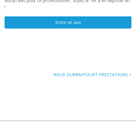
Aucun avis pour ce professionnel ; soyez le 1er à en déposer un
!
Ecrire un avis
ROUX-DURRAFFOURT PRESTATIONS >