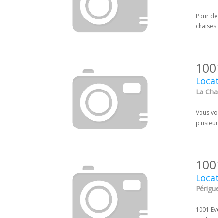
Pour de
chaises 
100
Locat
La Chap
Vous vo
plusieu
100
Locat
Périgu
1001 Ev