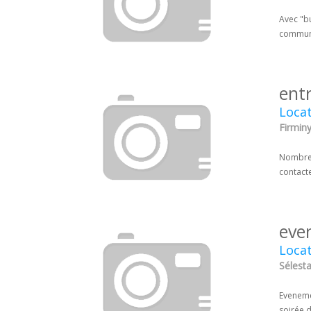
Avec "bu
communio
ent
Locat
Firminy
Nombreu
contacte
eve
Locat
Sélesta
Evenemen
soirée d