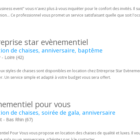
siness event" vous n'avez plus à vous inquiéter pour le confort des invités. Il s
n... Ce professionnel vous promet un service satisfaisant quelle que soit l'oc
reprise star evènementiel
ion de chaises, anniversaire, baptême
 - Loire (42)
x styles de chaises sont disponibles en location chez Entreprise Star Evèneme
r. Un service simple et adapté à votre budget vous sera offert.
nementiel pour vous
ion de chaises, soirée de gala, anniversaire
t - Bas Rhin (67)
tiel Pour Vous vous propose en location des chaises de qualité et luxes. Il vo
e gala ou un anniversaire, n'hésitez pas à le contacter.