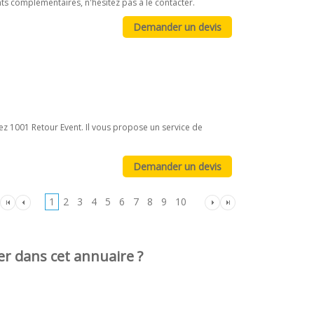
ts complémentaires, n'hésitez pas à le contacter.
ez 1001 Retour Event. Il vous propose un service de
1
2
3
4
5
6
7
8
9
10
er dans cet annuaire ?