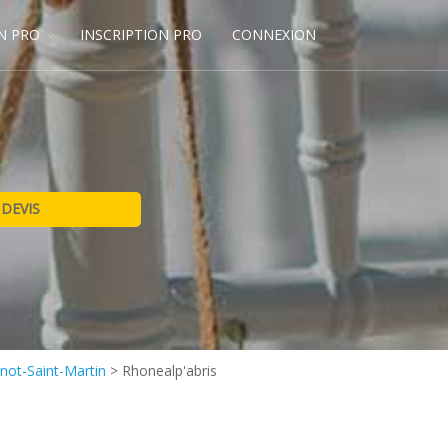
N PRO
INSCRIPTION PRO
CONNEXION
not-Saint-Martin
>
Rhonealp'abris