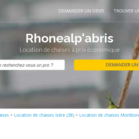
DEMANDER UN DEVIS
TROUVER U
Rhonealp'abris
Location de chaises à prix économique
aises
>
Location de chaises Isére (38)
>
Location de chaises Montbon