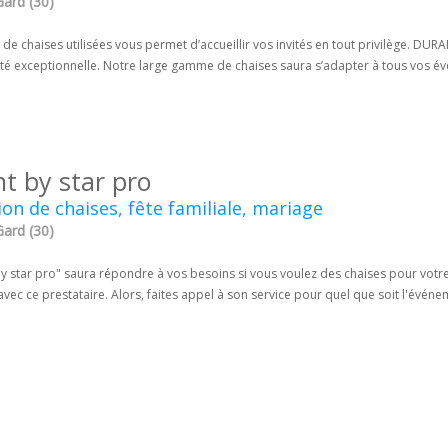
Gard (30)
 de chaises utilisées vous permet d’accueillir vos invités en tout privilège. DU
té exceptionnelle. Notre large gamme de chaises saura s’adapter à tous vos év
nt by star pro
ion de chaises, fête familiale, mariage
Gard (30)
y star pro" saura répondre à vos besoins si vous voulez des chaises pour votre m
avec ce prestataire. Alors, faites appel à son service pour quel que soit l'événe