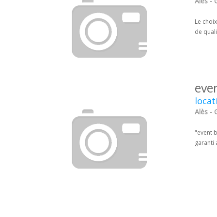
Alès - 
Le choix
de quali
eve
locat
Alès - 
"event b
garanti 