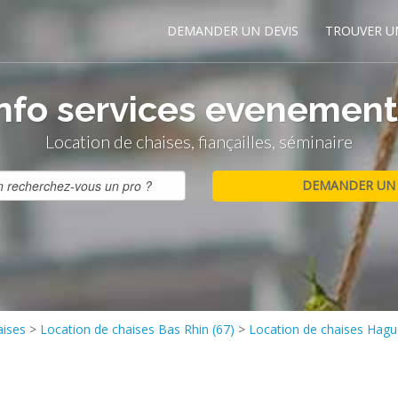
DEMANDER UN DEVIS
TROUVER U
info services evenement
Location de chaises, fiançailles, séminaire
aises
>
Location de chaises Bas Rhin (67)
>
Location de chaises Hag