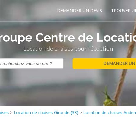
DEMANDER UN DEVIS
TROUVER U
roupe Centre de Locati
Location de chaises pour réception
aises
>
Location de chaises Gironde (33)
>
Location de chaises Ander