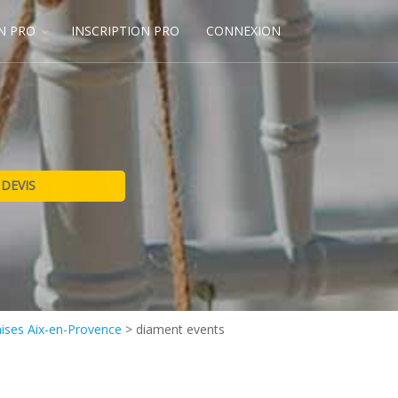
N PRO
INSCRIPTION PRO
CONNEXION
aises Aix-en-Provence
>
diament events