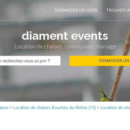
DEMANDER UN DEVIS
TROUVER U
diament events
Location de chaises, communion, mariage
aises
>
Location de chaises Bouches du Rhône (13)
>
Location de ch