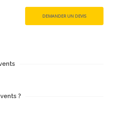
vents
vents ?