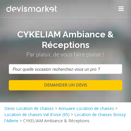
CYKELIAM Ambiance &
Réceptions
Par plaisir, de vous faire plaisir !
Devis Location de chaises
>
Annuaire Location de chaises
>
Location de chaises Val d'oise (95)
>
Location de chaises Boissy
l'Aillerie
>
CYKELIAM Ambiance & Réceptions