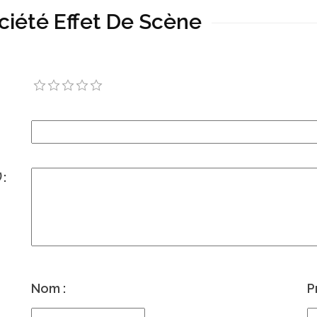
ciété Effet De Scène
)
:
Nom :
P